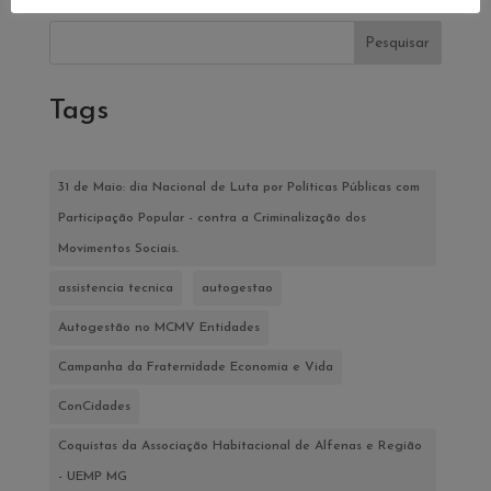
Pesquisar
Tags
31 de Maio: dia Nacional de Luta por Políticas Públicas com
Participação Popular - contra a Criminalização dos
Movimentos Sociais.
assistencia tecnica
autogestao
Autogestão no MCMV Entidades
Campanha da Fraternidade Economia e Vida
ConCidades
Coquistas da Associação Habitacional de Alfenas e Região
- UEMP MG