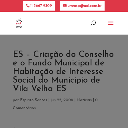
11 3667 2309
ummsp@uol.com.br
ES – Criação do Conselho
e o Fundo Municipal de
Habitação de Interesse
Social do Municipio de
Vila Velha ES
por
Espí­rito Santos
|
jun 25, 2008
|
Notícias
|
0
Comentários