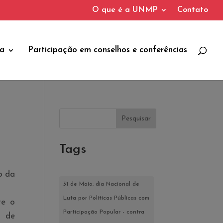
O que é a UNMP
Contato
ca
Participação em conselhos e conferências
Pesquisar
Tags
o da
31 de Maio: dia Nacional de
Luta por Políticas Públicas com
te o
Participação Popular - contra
o de