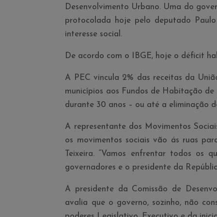
Desenvolvimento Urbano. Uma do govern
protocolada hoje pelo deputado Paulo 
interesse social.
De acordo com o IBGE, hoje o déficit hab
A PEC vincula 2% das receitas da União
municí­pios aos Fundos de Habitação de I
durante 30 anos – ou até a eliminação do
A representante dos Movimentos Sociais
os movimentos sociais vão ás ruas pa
Teixeira. “Vamos enfrentar todos os qu
governadores e o presidente da República
A presidente da Comissão de Desenv
avalia que o governo, sozinho, não cons
poderes Legislativo, Executivo e da inici