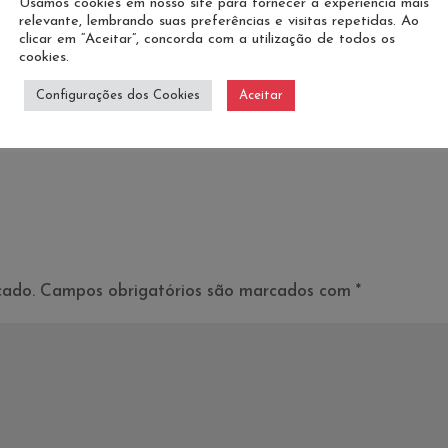
Usamos cookies em nosso site para fornecer a experiência mais
relevante, lembrando suas preferências e visitas repetidas. Ao
clicar em “Aceitar”, concorda com a utilização de todos os
cookies.
Configurações dos Cookies
Aceitar
cado.
Campos obrigatórios são marcados com
*