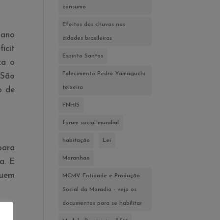
consumo
Efeitos das chuvas nas
lano
cidades brasileiras
icit
Espirito Santos
za o
Falecimento Pedro Yamaguchi
 São
teixeira
o de
FNHIS
forum social mundial
habitação
Lei
para
Maranhao
a. E
quem
MCMV Entidade e Produção
Social da Moradia - veja os
documentos para se habilitar