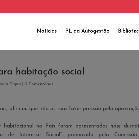
Notícias
PL da Autogestão
Bibliote
ara habitação social
dia Digna
|
0 Comentários
iais, afirmou que irão ás ruas fazer pressão pela aprovaçã
t habitacional no Paí­s foram apresentadas hoje duran
ão de Interesse Social”, promovido pela Comissã