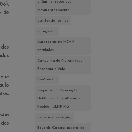
a Criminalização dos
08),
Movimentos Sociais.
o de
assistencia tecnica
autogestao
Autogestão no MCMV
 dos
Entidades
ados
Campanha da Fraternidade
Economia e Vida
 que
ConCidades
aulo
Coquistas da Associação
tos,
Habitacional de Alfenas e
Região - UEMP MG
mbém
decreto e resolução)
 dos
Eduardo Galeano império do