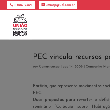
11 3667 2309
ummsp@uol.com.br
PEC vincula recursos p
por
Comunicacao
|
ago 14, 2008
|
Campanha Mora
Bartí­ria, que representa movimentos soc
PEC.
Duas propostas para reverter o défici
seminário “Colóquio sobre Habitaç