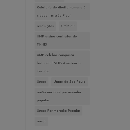
Relatoria do direito humano à
cidade - missão Piauí
resoluções
UMM-SP
UMP assina contratos do
FNHIS
UMP celebra conquista
histórica FNHIS Assistencia
Tecnica
União
União de São Paulo
união nacional por moradia
popular
União Por Moradia Popular
unmp