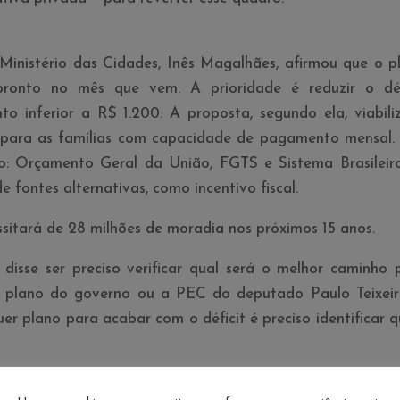
Ministério das Cidades, Inês Magalhães, afirmou que o p
pronto no mês que vem. A prioridade é reduzir o déf
to inferior a R$ 1.200. A proposta, segundo ela, viabili
 para as famí­lias com capacidade de pagamento mensal.
o: Orçamento Geral da União, FGTS e Sistema Brasileir
fontes alternativas, como incentivo fiscal.
ssitará de 28 milhões de moradia nos próximos 15 anos.
 disse ser preciso verificar qual será o melhor caminho 
s: o plano do governo ou a PEC do deputado Paulo Teixeir
er plano para acabar com o déficit é preciso identificar 