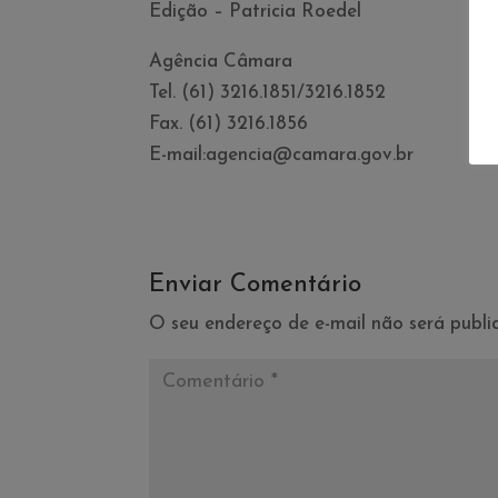
Edição – Patricia Roedel
Agência Câmara
Tel. (61) 3216.1851/3216.1852
Fax. (61) 3216.1856
E-mail:agencia@camara.gov.br
Enviar Comentário
O seu endereço de e-mail não será publi