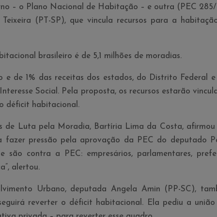
o – o Plano Nacional de Habitação – e outra (PEC 285/
Teixeira (PT-SP), que vincula recursos para a habitaçã
itacional brasileiro é de 5,1 milhões de moradias.
 e de 1% das receitas dos estados, do Distrito Federal e
nteresse Social. Pela proposta, os recursos estarão vincul
 déficit habitacional.
 de Luta pela Moradia, Bartí­ria Lima da Costa, afirmou
ra fazer pressão pela aprovação da PEC do deputado P
e são contra a PEC: empresários, parlamentares, prefei
”, alertou.
olvimento Urbano, deputada Angela Amin (PP-SC), ta
eguirá reverter o déficit habitacional. Ela pediu a união
ativa privada – para reverter esse quadro.