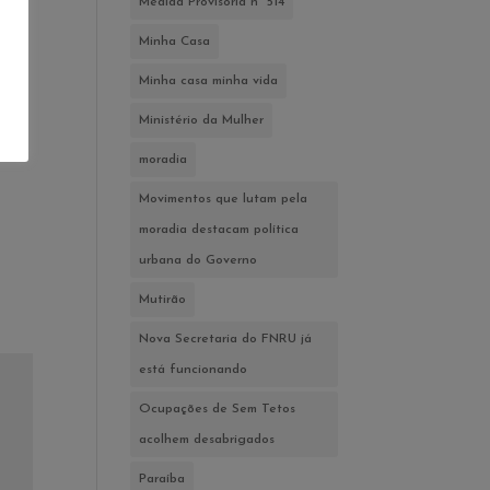
Medida Provisória nº 514
Minha Casa
Minha casa minha vida
Ministério da Mulher
moradia
Movimentos que lutam pela
moradia destacam política
urbana do Governo
Mutirão
Nova Secretaria do FNRU já
está funcionando
Ocupações de Sem Tetos
acolhem desabrigados
Paraíba