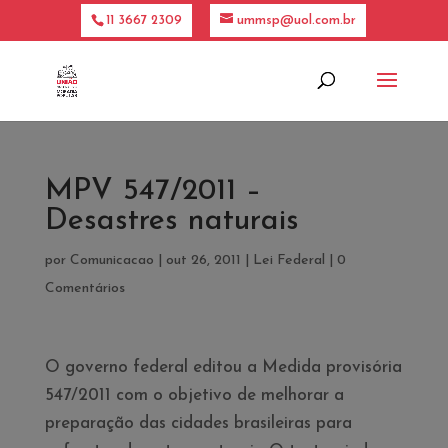
11 3667 2309
ummsp@uol.com.br
MPV 547/2011 –
Desastres naturais
por
Comunicacao
|
out 26, 2011
|
Lei Federal
|
0
Comentários
O governo federal editou a
Medida provisória
547/2011 com o objetivo de melhorar a
preparação das cidades brasileiras para