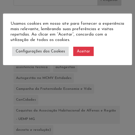
Tags
Usamos cookies em nosso site para fornecer a experiência
mais relevante, lembrando suas preferências e visitas
repetidas. Ao clicar em “Aceitar”, concorda com a
utilização de todos os cookies.
31 de Maio: dia Nacional de Luta por Políticas Públicas com
Participação Popular - contra a Criminalização dos
Configurações dos Cookies
Aceitar
Movimentos Sociais.
assistencia tecnica
autogestao
Autogestão no MCMV Entidades
Campanha da Fraternidade Economia e Vida
ConCidades
Coquistas da Associação Habitacional de Alfenas e Região
- UEMP MG
decreto e resolução)