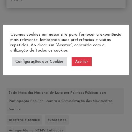
Pesquisar
Usamos cookies em nosso site para fornecer a experiência
mais relevante, lembrando suas preferências e visitas
repetidas. Ao clicar em “Aceitar”, concorda com a
utilização de todos os cookies.
Configurações dos Cookies
Aceitar
Tags
31 de Maio: dia Nacional de Luta por Políticas Públicas com
Participação Popular - contra a Criminalização dos Movimentos
Sociais.
assistencia tecnica
autogestao
Autogestão no MCMV Entidades