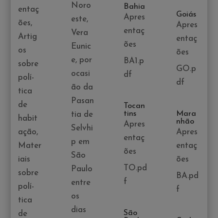
Noro
Bahia
entaç
Goiás
Apres
este,
ões
,
Apres
entaç
Vera
Artig
entaç
ões
Eunic
os
ões
e, por
BA1.p
sobre
GO.p
ocasi
df
polí­
df
ão da
tica
Pasan
de
Tocan
tins
Mara
tia de
habit
nhão
Apres
Selvhi
ação
,
Apres
entaç
p em
Mater
entaç
ões
São
iais
ões
TO.pd
Paulo
sobre
BA.pd
f
entre
polí­
f
os
tica
dias
São
de