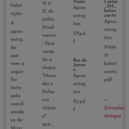
Paulo
Carlos
16 e
habit
_SH_
Apres
belori
21 de
ação
zonte
entaç
junho.
Apres
A
ões
Atual
entaç
apres
SP.pd
mente
ões
entaç
f
, Vera
ão
PNM
comp
que
H
õe a
Rio de
vem a
belori
Janeir
chapa
o
seguir
zonte.
"Mora
Apres
foi
pdf
dia e
entaç
feita
Refor
ões
pela
ma
«
RJ.pd
coord
Urban
Entradas
f
enado
a"
Antigas
ra do
que...
Movi