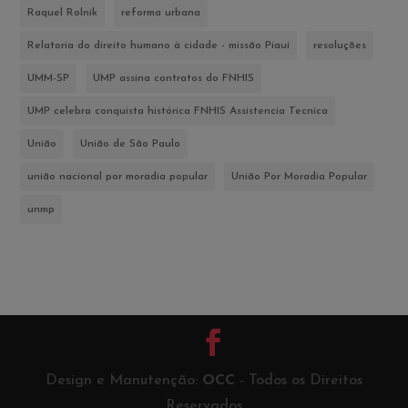
Raquel Rolnik
reforma urbana
Relatoria do direito humano à cidade - missão Piauí
resoluções
UMM-SP
UMP assina contratos do FNHIS
UMP celebra conquista histórica FNHIS Assistencia Tecnica
União
União de São Paulo
união nacional por moradia popular
União Por Moradia Popular
unmp
Design e Manutenção:
OCC
- Todos os Direitos
Reservados