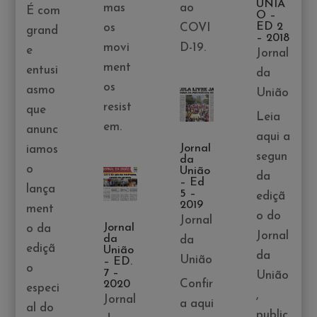
UNIÃ
mas
ao
É com
O –
ED 2
os
COVI
grand
– 2018
movi
D-19.
e
Jornal
ment
entusi
da
os
asmo
União
resist
que
Leia
em.
anunc
aqui a
Jornal
iamos
segun
da
o
União
da
– Ed
lança
5 –
ediçã
2019
ment
o do
Jornal
Jornal
o da
Jornal
da
da
ediçã
União
da
União
– ED.
o
7 –
União
Confir
2020
especi
,
Jornal
a aqui
al do
public