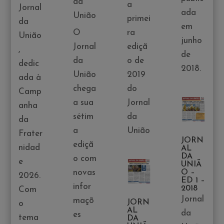
da
a
Jornal
ada
União
primei
da
em
O
ra
União
junho
Jornal
ediçã
,
de
da
o de
dedic
2018.
União
2019
ada à
chega
do
Camp
a sua
Jornal
anha
sétim
da
da
a
União
Frater
JORN
ediçã
nidad
AL
DA
o com
e
UNIÃ
O –
novas
2026.
ED 1 –
infor
2018
Com
Jornal
maçõ
JORN
o
AL
da
es
tema
DA