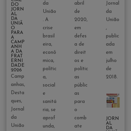
CIAL
da
abril
Jornal
DO
JORN
União
de
da
AL
DA
. A
2020,
União
UNIÃ
crise
em
,
O
PARA
brasil
defes
public
A
CAMP
eira,
a de
ada
ANH
A DA
econô
direit
em
FRAT
mica,
os e
julho
ERNI
DADE
polític
polític
de
2026
Camp
a,
as
2018.
anhas
,
social
públic
Desta
e
as
ques
,
sanitá
para
Jornal
ria, se
o
da
aprof
comb
JORN
AL
União
unda,
ate
DA